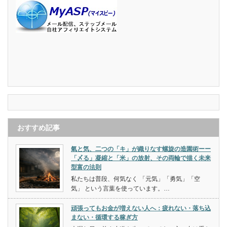
おすすめ記事
氣と気、二つの「キ」が織りなす螺旋の造園術ーー
「〆る」凝縮と「米」の放射、その両輪で描く未来
型富の法則
私たちは普段、何気なく 「元気」「勇気」「空
気」 という言葉を使っています。…
頑張ってもお金が増えない人へ：疲れない・落ち込
まない・循環する稼ぎ方