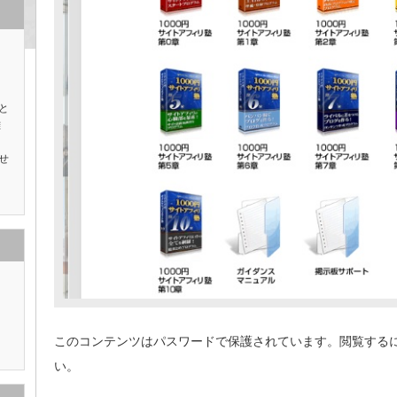
と
離
し
せ
々
このコンテンツはパスワードで保護されています。閲覧する
い。