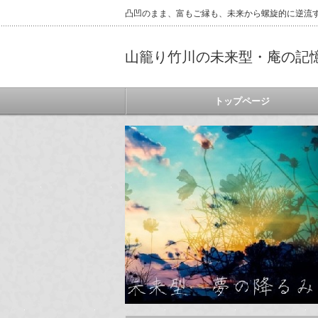
凸凹のまま、富もご縁も、未来から螺旋的に逆流
山籠り竹川の未来型・庵の記
トップページ