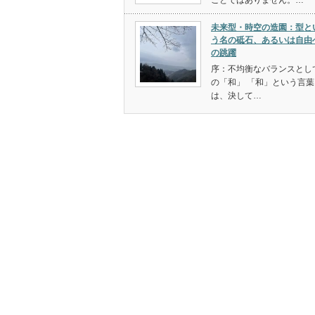
ことではありません。…
未来型・時空の造園：型と
う名の砥石、あるいは自由
の跳躍
序：不均衡なバランスとし
の「和」 「和」という言葉
は、決して…