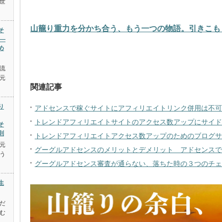
世
山籠り重力を分かち合う、もう一つの物語。引きこも
そ
―
め
流
元
関連記事
り
アドセンスで稼ぐサイトにアフィリエイトリンク併用は不可
トレンドアフィリエイトサイトのアクセス数アップにサイド
そ
則
トレンドアフィリエイトアクセス数アップのためのブログサ
元
グーグルアドセンスのメリットとデメリット アドセンスで
う
グーグルアドセンス審査が通らない、落ちた時の３つのチェ
生
だ
む