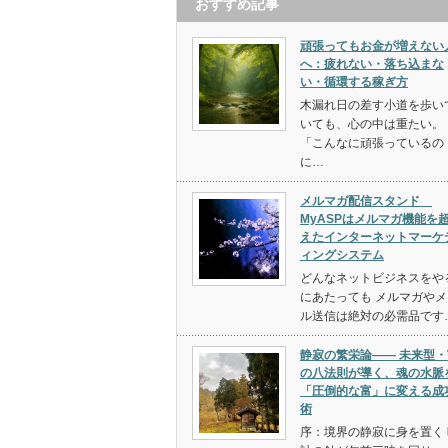
おすすめ記事
頑張ってもお金が増えない
へ：疲れない・落ち込まな
い・循環する稼ぎ方
木漏れ日の差す小道を歩い
いても、心の中は重たい。
「こんなに頑張っているの
に…
メルマガ配信スタンド
MyASPはメルマガ機能を
えたインターネットマーケ
ィングシステム
どんなネットビジネスをや
にあたっても メルマガやメ
ル送信は絶対の必需品です
静寂の繁栄論—— 未来型・
の八法則が導く、魂の水脈
「圧倒的な富」に変える成
術
序：境界の静寂に身を置く 