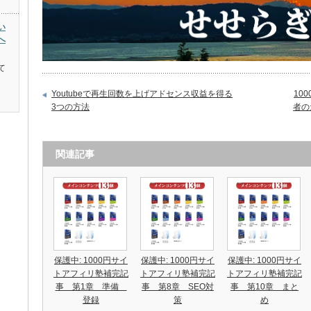
い
へ
て
Youtubeで再生回数を上げアドセンス収益を得る
10
3つの方法
者の
関連記事
保護中: 1000円サイ
保護中: 1000円サイ
保護中: 1000円サイ
トアフィリ塾補完記
トアフィリ塾補完記
トアフィリ塾補完記
事 第1章 準備
事 第8章 SEO対
事 第10章 まと
登録
策
め