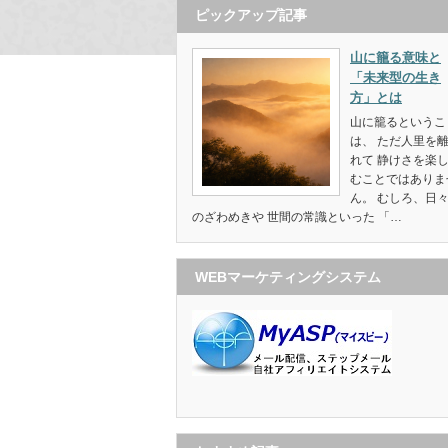
ピックアップ記事
山に籠る意味と
「未来型の生き
方」とは
山に籠るというこ
は、 ただ人里を
れて 静けさを楽
むことではありま
ん。 むしろ、日
のざわめきや 世間の常識といった 「…
WEBマーケティングシステム