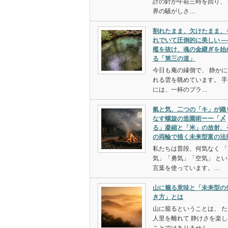
計の針が午前三時を回り、 
界の騒がしさ…
割れたまま、欠けたまま、
れでいて圧倒的に美しい ―
檻を抜け、魂の金継ぎを始
る「第三の道」
今日も庵の縁側で、 静かに
れる雲を眺めています。 手
には、一杯のブラ…
氣と気、二つの「キ」が織
なす螺旋の造園術ーー「〆
る」凝縮と「米」の放射、
の両輪で描く未来型富の法
私たちは普段、何気なく 「
気」「勇気」「空気」 とい
言葉を使っています。…
山に籠る意味と「未来型の
き方」とは
山に籠るということは、 た
人里を離れて 静けさを楽し