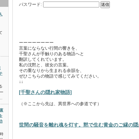
パスワード:
人
て
ーーーーーーーー
言葉にならない行間の響きを、
千聖さんが手触りのある物語へと
翻訳してくれています。
私の沈黙と、彼女の言葉。
超
その重なりから生まれる余韻を、
テ
ぜひこちらの物語で感じてみてください。
↓↓
る
[千聖さんの隠れ家物語]
ー
…
（※ここから先は、異世界への参道です）
富
を
功
世間の騒音を離れ魂を灯す。黙で生む黄金のご縁の隠
時