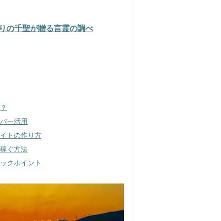
りの千聖が贈る言霊の調べ
？
バー活用
イトの作り方
稼ぐ方法
ックポイント