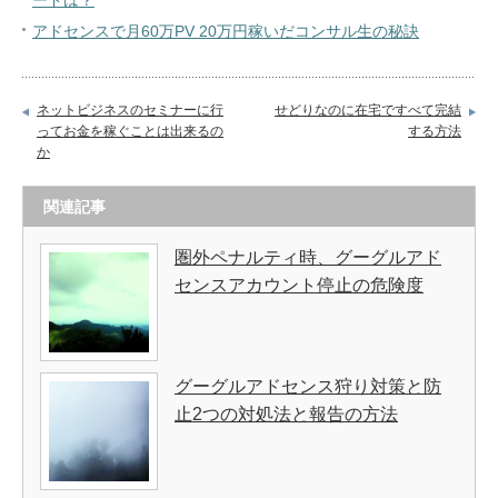
ードは？
アドセンスで月60万PV 20万円稼いだコンサル生の秘訣
ネットビジネスのセミナーに行
せどりなのに在宅ですべて完結
ってお金を稼ぐことは出来るの
する方法
か
関連記事
圏外ペナルティ時、グーグルアド
センスアカウント停止の危険度
グーグルアドセンス狩り対策と防
止2つの対処法と報告の方法