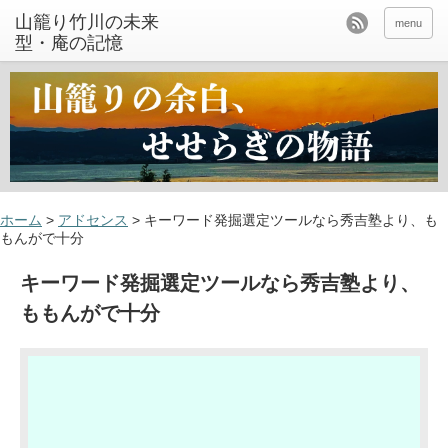
山籠り竹川の未来
menu
型・庵の記憶
ホーム
>
アドセンス
>
キーワード発掘選定ツールなら秀吉塾より、も
もんがで十分
キーワード発掘選定ツールなら秀吉塾より、
ももんがで十分