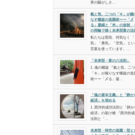
界の騒がしさ…
氣と気、二つの「キ」が織
なす螺旋の造園術ーー「〆
る」凝縮と「米」の放射、
の両輪で描く未来型富の法
私たちは普段、何気なく 「
気」「勇気」「空気」 とい
言葉を使っています。…
「未来型・富の八法則」
1. 魂の螺旋 『氣と気、二
「キ」が織りなす螺旋の造
術ーー「〆る」凝…
「魂の資本主義」と「静か
経済」を深める
1. 西洋的成功法則と「静か
経済」の架け橋 『西洋的成
法則と「…
未来型・時空の造園：型と