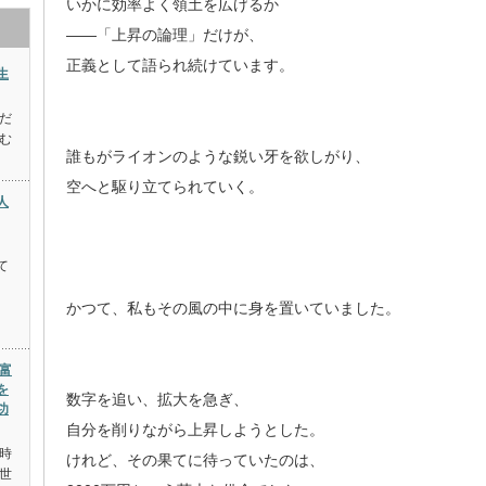
いかに効率よく領土を広げるか
――「上昇の論理」だけが、
正義として語られ続けています。
生
だ
む
誰もがライオンのような鋭い牙を欲しがり、
空へと駆り立てられていく。
人
て
かつて、私もその風の中に身を置いていました。
富
を
数字を追い、拡大を急ぎ、
功
自分を削りながら上昇しようとした。
時
けれど、その果てに待っていたのは、
世