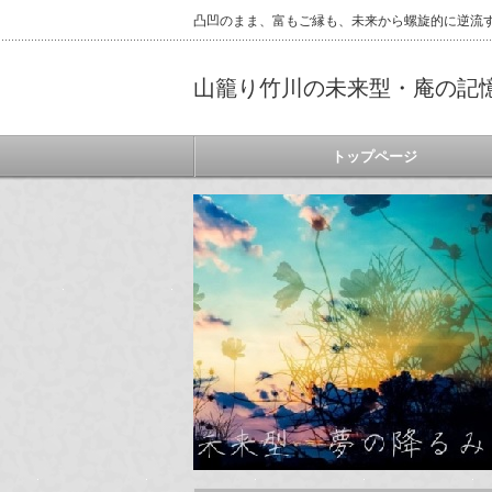
凸凹のまま、富もご縁も、未来から螺旋的に逆流
山籠り竹川の未来型・庵の記
トップページ