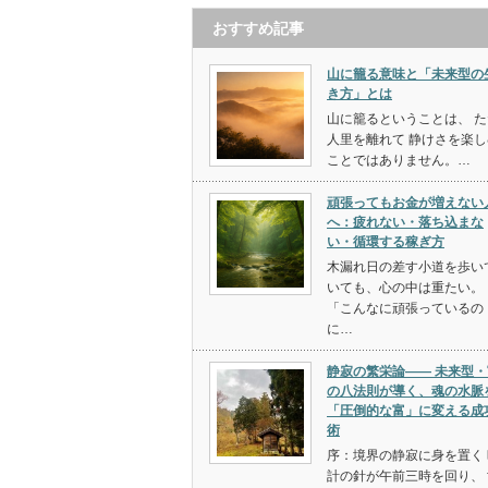
おすすめ記事
山に籠る意味と「未来型の
き方」とは
山に籠るということは、 た
人里を離れて 静けさを楽し
ことではありません。…
頑張ってもお金が増えない
へ：疲れない・落ち込まな
い・循環する稼ぎ方
木漏れ日の差す小道を歩い
いても、心の中は重たい。
「こんなに頑張っているの
に…
静寂の繁栄論—— 未来型・
の八法則が導く、魂の水脈
「圧倒的な富」に変える成
術
序：境界の静寂に身を置く 
計の針が午前三時を回り、 