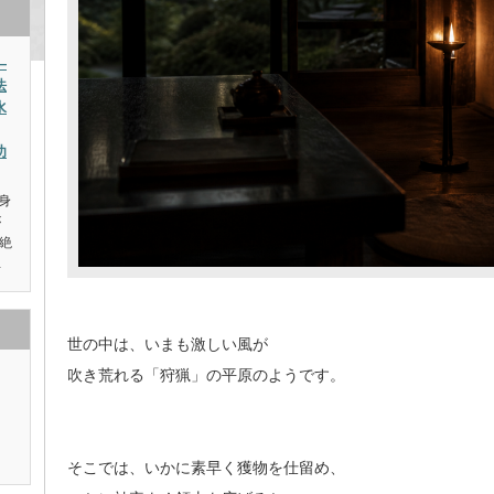
—
法
水
功
身
が
絶
…
世の中は、いまも激しい風が
吹き荒れる「狩猟」の平原のようです。
そこでは、いかに素早く獲物を仕留め、