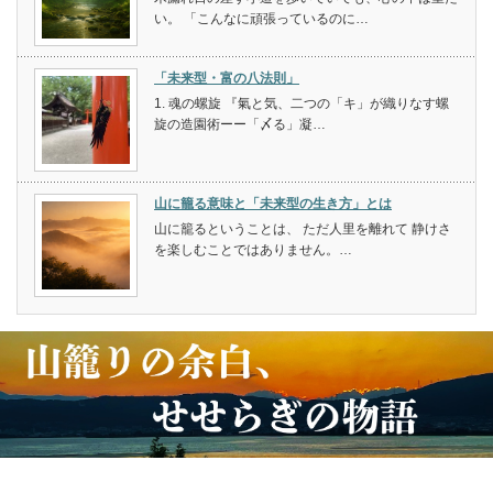
い。 「こんなに頑張っているのに…
「未来型・富の八法則」
1. 魂の螺旋 『氣と気、二つの「キ」が織りなす螺
旋の造園術ーー「〆る」凝…
山に籠る意味と「未来型の生き方」とは
山に籠るということは、 ただ人里を離れて 静けさ
を楽しむことではありません。…