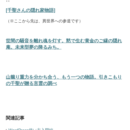
↓↓
[千聖さんの隠れ家物語]
（※ここから先は、異世界への参道です）
世間の騒音を離れ魂を灯す。黙で生む黄金のご縁の隠れ
庵。未来型夢の降るみち。
山籠り重力を分かち合う、もう一つの物語。引きこもり
の千聖が贈る言霊の調べ
関連記事