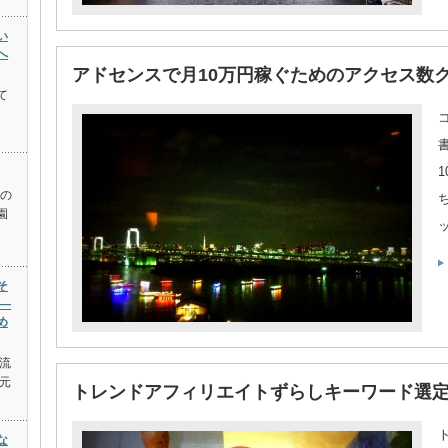
い
へ
アドセンスで月10万円稼ぐためのアクセス数
て
つの
園
そ
―
め
流
元
トレンドアフィリエイトずらしキーワード選
な