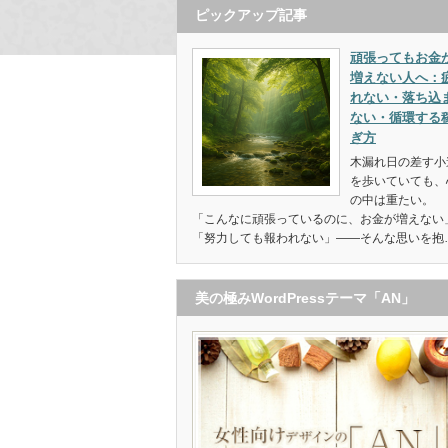
ピックアップ記事
頑張ってもお金
増えない人へ：
れない・落ち込
ない・循環する
ぎ方
木漏れ日の差す小
を歩いていても、
の中は重たい。
「こんなに頑張っているのに、お金が増えない
「努力しても報われない」——そんな思いを抱
美の極みWordPressテーマ「AN」