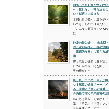
頑張ってもお金が増えない
へ：疲れない・落ち込まな
い・循環する稼ぎ方
木漏れ日の差す小道を歩い
いても、心の中は重たい。
「こんなに頑張っているの
に…
静寂の繁栄論—— 未来型・
の八法則が導く、魂の水脈
「圧倒的な富」に変える成
術
序：境界の静寂に身を置く 
計の針が午前三時を回り、 
界の騒がしさ…
氣と気、二つの「キ」が織
なす螺旋の造園術ーー「〆
る」凝縮と「米」の放射、
の両輪で描く未来型富の法
私たちは普段、何気なく 「
気」「勇気」「空気」 とい
言葉を使っています。…