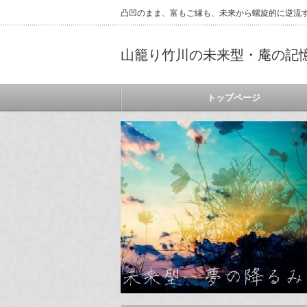
凸凹のまま、富もご縁も、未来から螺旋的に逆流
山籠り竹川の未来型・庵の記
トップページ