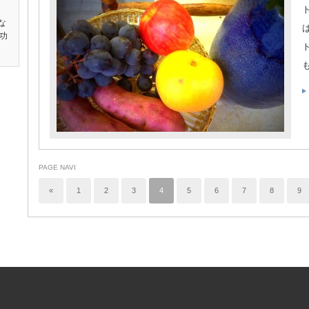
な
功
PAGE NAVI
«
1
2
3
4
5
6
7
8
9