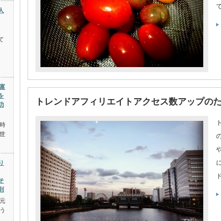
人
て
富
を
トレンドアフィリエイトアクセス数アップの
功
時
世
り
そ
則
元
う