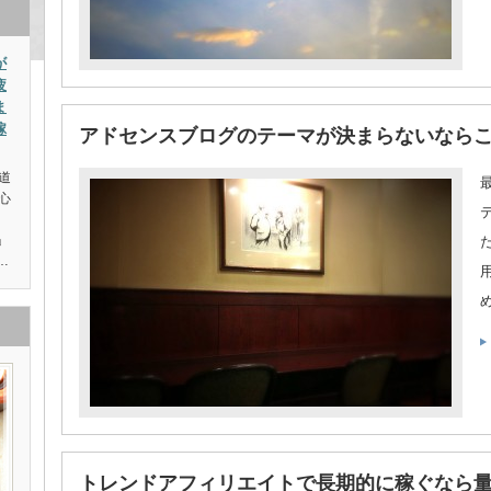
が
疲
ま
稼
アドセンスブログのテーマが決まらないならこ
道
心
」
…
トレンドアフィリエイトで長期的に稼ぐなら量