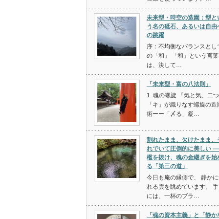
未来型・時空の造園：型と
う名の砥石、あるいは自由
の跳躍
序：不均衡なバランスとし
の「和」 「和」という言葉
は、決して…
「未来型・富の八法則」
1. 魂の螺旋 『氣と気、二
「キ」が織りなす螺旋の造
術ーー「〆る」凝…
割れたまま、欠けたまま、
れでいて圧倒的に美しい ―
檻を抜け、魂の金継ぎを始
る「第三の道」
今日も庵の縁側で、 静かに
れる雲を眺めています。 手
には、一杯のブラ…
「魂の資本主義」と「静か