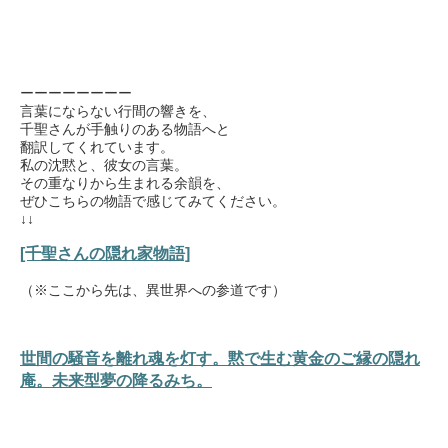
ーーーーーーーー
言葉にならない行間の響きを、
千聖さんが手触りのある物語へと
翻訳してくれています。
私の沈黙と、彼女の言葉。
その重なりから生まれる余韻を、
ぜひこちらの物語で感じてみてください。
↓↓
[千聖さんの隠れ家物語]
（※ここから先は、異世界への参道です）
世間の騒音を離れ魂を灯す。黙で生む黄金のご縁の隠れ
庵。未来型夢の降るみち。