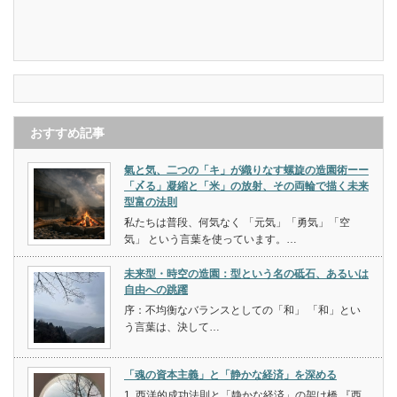
おすすめ記事
氣と気、二つの「キ」が織りなす螺旋の造園術ーー
「〆る」凝縮と「米」の放射、その両輪で描く未来
型富の法則
私たちは普段、何気なく 「元気」「勇気」「空
気」 という言葉を使っています。…
未来型・時空の造園：型という名の砥石、あるいは
自由への跳躍
序：不均衡なバランスとしての「和」 「和」とい
う言葉は、決して…
「魂の資本主義」と「静かな経済」を深める
1. 西洋的成功法則と「静かな経済」の架け橋 『西